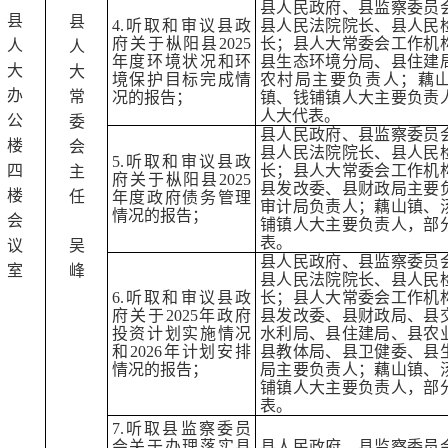
县人民政府、县监察委员
县
县
4.听取和审议县政
县人民法院院长、县人民
府关于枞阳县2025
长；县人大常委会工作机
人
人
年度环境状况和环
县生态环境分局、县住建
大
大
境保护目标完成情
农村局主要负责人；藕
办
常
况的报告；
镇、钱铺镇人大主要负责
人大代表。
公
委
县人民政府、县监察委员
楼
会
县人民法院院长、县人民
5.听取和审议县政
四
长；县人大常委会工作机
主
府关于枞阳县2025
县发改委、县财政局主要
楼
任
年度政府债务管理
审计局负责人；藕山镇、
情况的报告；
会
铺镇人大主要负责人，部
表。
议
吴
县人民政府、县监察委员
室
峰
县人民法院院长、县人民
6.听取和审议县政
长；县人大常委会工作机
府关于2025年政府
县发改委、县财政局、县
投资计划实施情况
水利局、县住建局、县农
和2026年计划安排
县教体局、县卫健委、县
情况的报告；
局主要负责人；藕山镇、
铺镇人大主要负责人，部
表。
7.听取县监察委员
会关于办理落实县
县人民政府、县监察委员