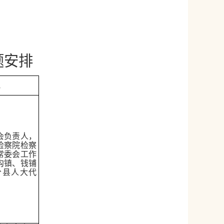
题安排
员
会负责人，
检察院检察
常委会工作
沟镇、钱铺
分县人大代