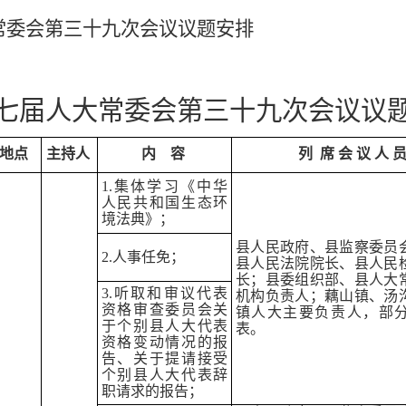
常委会第三十九次会议议题安排
七届人大常委会第三十九次会议议
地点
主持人
内
容
列 席 会 议 人 
1.集体学习《中华
人民共和国生态环
境法典》；
县人民政府、县监察委员
2.人事任免；
县人民法院院长、县人民
长；县委组织部、县人大
3.听取和审议代表
机构负责人；藕山镇、汤
资格审查委员会关
镇人大主要负责人，部
于个别县人大代表
表。
资格变动情况的报
告、关于提请接受
个别县人大代表辞
职请求的报告；