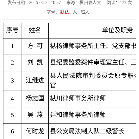
发布日期：2026-04-22 10:57
来源：枞阳县人大
阅读：
173
次
字号：
默认
大
超大
序号
姓名
单位及职务
1
方 可
枞杨律师事务所主任
、
党支部书
2
刘 凯
县纪委监委案件审理室主任、三
县人民法院审判委员会原专职
3
江继进
官
4
杨志国
枞川律师事务所律师
5
吴 燕
廷和律师事务所律师
6
何时龙
县公安局法制大队二级警长