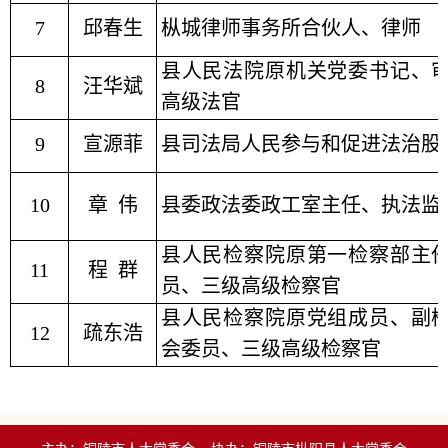
7
邱春生
枞城律师事务所合伙人、律师
县人民法院原
机关党委书记
、
8
汪华斌
高级法官
9
宣源菲
县司法局人民参与和促进法治股
10
章 伟
县委政法委政工室主任、执法监
县人民检察院原第一检察部主
11
程 群
员
、
三级高级检察官
县人民检察院原
党组成员、
副
12
疏东浩
会委员、
三级高级检察官